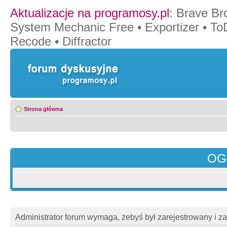
Aktualizacje na programosy.pl
:
Brave Br
System Mechanic Free
•
Exportizer
•
To
Recode
•
Diffractor
Strona główna
OG
Administrator forum wymaga, żebyś był zarejestrowany i z