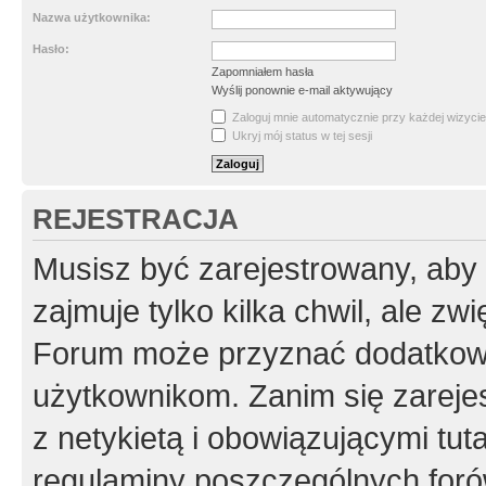
Nazwa użytkownika:
Hasło:
Zapomniałem hasła
Wyślij ponownie e-mail aktywujący
Zaloguj mnie automatycznie przy każdej wizycie
Ukryj mój status w tej sesji
REJESTRACJA
Musisz być zarejestrowany, aby
zajmuje tylko kilka chwil, ale z
Forum może przyznać dodatkow
użytkownikom. Zanim się zarejes
z netykietą i obowiązującymi tut
regulaminy poszczególnych foró