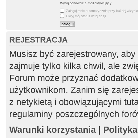
Wyślij ponownie e-mail aktywujący
Zaloguj mnie automatycznie przy każdej wizycie
Ukryj mój status w tej sesji
REJESTRACJA
Musisz być zarejestrowany, aby
zajmuje tylko kilka chwil, ale z
Forum może przyznać dodatkow
użytkownikom. Zanim się zarejes
z netykietą i obowiązującymi tut
regulaminy poszczególnych foró
Warunki korzystania
|
Polityk