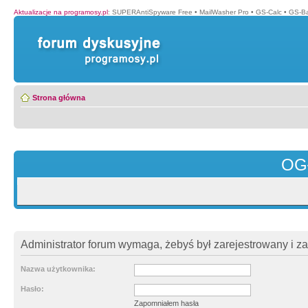
Aktualizacje na programosy.pl
:
SUPERAntiSpyware Free
•
MailWasher Pro
•
GS-Calc
•
GS-B
Strona główna
OG
Administrator forum wymaga, żebyś był zarejestrowany i z
Nazwa użytkownika:
Hasło:
Zapomniałem hasła