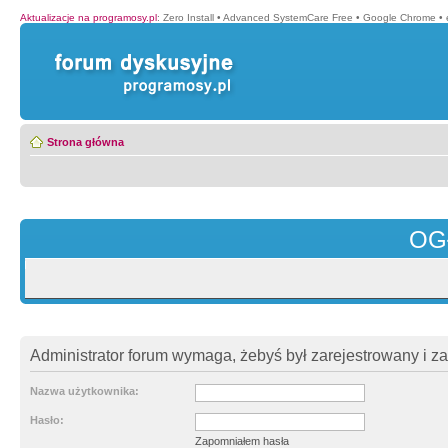
Aktualizacje na programosy.pl
:
Zero Install
•
Advanced SystemCare Free
•
Google Chrome
•
Strona główna
OG
Administrator forum wymaga, żebyś był zarejestrowany i z
Nazwa użytkownika:
Hasło:
Zapomniałem hasła