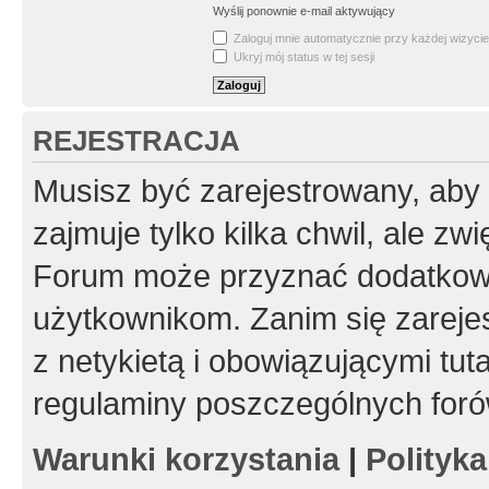
Wyślij ponownie e-mail aktywujący
Zaloguj mnie automatycznie przy każdej wizycie
Ukryj mój status w tej sesji
REJESTRACJA
Musisz być zarejestrowany, aby
zajmuje tylko kilka chwil, ale z
Forum może przyznać dodatkow
użytkownikom. Zanim się zarejes
z netykietą i obowiązującymi tut
regulaminy poszczególnych foró
Warunki korzystania
|
Polityk