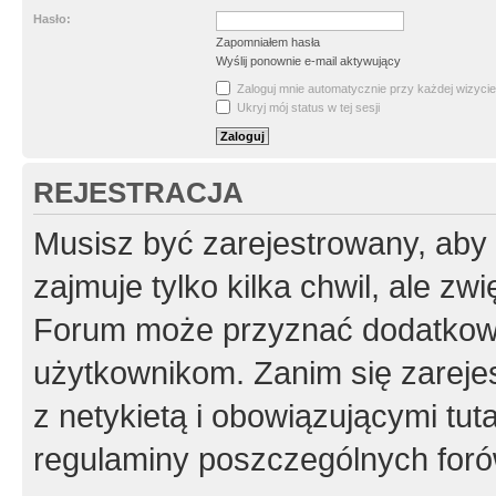
Hasło:
Zapomniałem hasła
Wyślij ponownie e-mail aktywujący
Zaloguj mnie automatycznie przy każdej wizycie
Ukryj mój status w tej sesji
REJESTRACJA
Musisz być zarejestrowany, aby
zajmuje tylko kilka chwil, ale z
Forum może przyznać dodatkow
użytkownikom. Zanim się zarejes
z netykietą i obowiązującymi tut
regulaminy poszczególnych foró