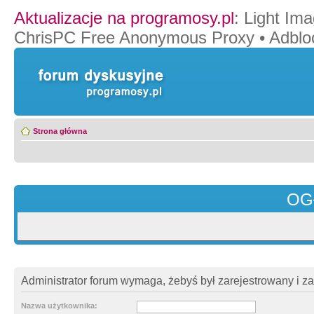
Aktualizacje na programosy.pl
:
Light Ima
ChrisPC Free Anonymous Proxy
•
Adblo
Strona główna
OG
Administrator forum wymaga, żebyś był zarejestrowany i z
Nazwa użytkownika: