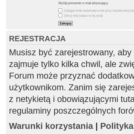
Wyślij ponownie e-mail aktywujący
Zaloguj mnie automatycznie przy każdej wizycie
Ukryj mój status w tej sesji
REJESTRACJA
Musisz być zarejestrowany, aby
zajmuje tylko kilka chwil, ale z
Forum może przyznać dodatkow
użytkownikom. Zanim się zarejes
z netykietą i obowiązującymi tut
regulaminy poszczególnych foró
Warunki korzystania
|
Polityk