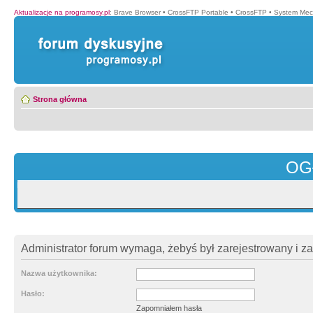
Aktualizacje na programosy.pl
:
Brave Browser
•
CrossFTP Portable
•
CrossFTP
•
System Mec
Strona główna
OG
Administrator forum wymaga, żebyś był zarejestrowany i z
Nazwa użytkownika:
Hasło:
Zapomniałem hasła