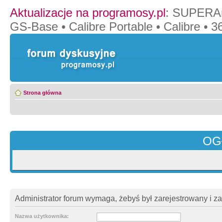
Aktualizacje na programosy.pl
:
SUPERAn
GS-Base
•
Calibre Portable
•
Calibre
•
36
Strona główna
OG
Administrator forum wymaga, żebyś był zarejestrowany i z
Nazwa użytkownika: