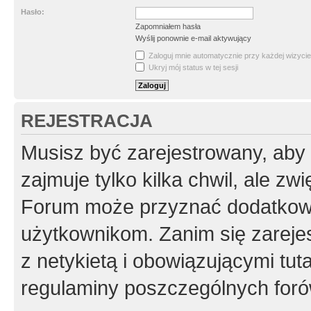
Hasło:
Zapomniałem hasła
Wyślij ponownie e-mail aktywujący
Zaloguj mnie automatycznie przy każdej wizycie
Ukryj mój status w tej sesji
REJESTRACJA
Musisz być zarejestrowany, aby
zajmuje tylko kilka chwil, ale z
Forum może przyznać dodatkow
użytkownikom. Zanim się zarejes
z netykietą i obowiązującymi tut
regulaminy poszczególnych foró