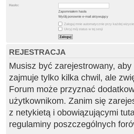
Hasło:
Zapomniałem hasła
Wyślij ponownie e-mail aktywujący
Zaloguj mnie automatycznie przy każdej wizycie
Ukryj mój status w tej sesji
REJESTRACJA
Musisz być zarejestrowany, aby
zajmuje tylko kilka chwil, ale z
Forum może przyznać dodatkow
użytkownikom. Zanim się zarejes
z netykietą i obowiązującymi tut
regulaminy poszczególnych foró