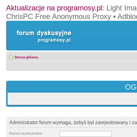
Aktualizacje na programosy.pl
:
Light Ima
ChrisPC Free Anonymous Proxy
•
Adblo
Strona główna
OG
Administrator forum wymaga, żebyś był zarejestrowany i z
Nazwa użytkownika: