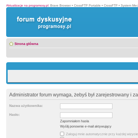
Aktualizacje na programosy.pl
:
Brave Browser
•
CrossFTP Portable
•
CrossFTP
•
System Mec
Strona główna
Administrator forum wymaga, żebyś był zarejestrowany i z
Nazwa użytkownika:
Hasło:
Zapomniałem hasła
Wyślij ponownie e-mail aktywujący
Zaloguj mnie automatycznie przy każdej wizycie