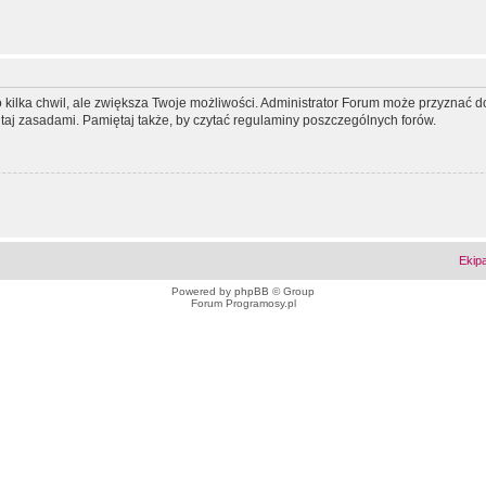
ko kilka chwil, ale zwiększa Twoje możliwości. Administrator Forum może przyzna
tutaj zasadami. Pamiętaj także, by czytać regulaminy poszczególnych forów.
Ekip
Powered by
phpBB
© Group
Forum Programosy.pl