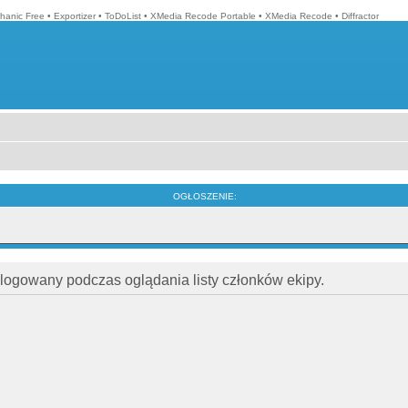
hanic Free
•
Exportizer
•
ToDoList
•
XMedia Recode Portable
•
XMedia Recode
•
Diffractor
OGŁOSZENIE:
alogowany podczas oglądania listy członków ekipy.