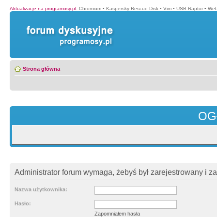
Aktualizacje na programosy.pl
:
Chromium
•
Kaspersky Rescue Disk
•
Vim
•
USB Raptor
•
Web
Strona główna
OG
Administrator forum wymaga, żebyś był zarejestrowany i z
Nazwa użytkownika:
Hasło:
Zapomniałem hasła