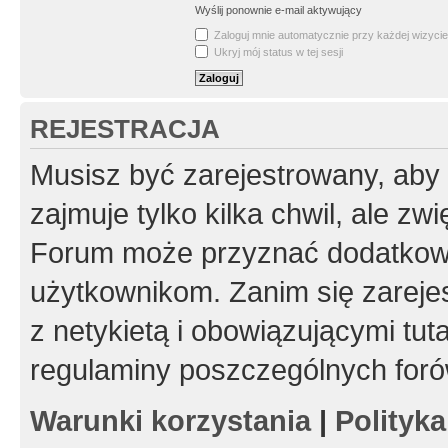
Wyślij ponownie e-mail aktywujący
Zaloguj mnie automatycznie przy każdej wizycie
Ukryj mój status w tej sesji
REJESTRACJA
Musisz być zarejestrowany, aby
zajmuje tylko kilka chwil, ale z
Forum może przyznać dodatkow
użytkownikom. Zanim się zarejes
z netykietą i obowiązującymi tut
regulaminy poszczególnych foró
Warunki korzystania
|
Polityk