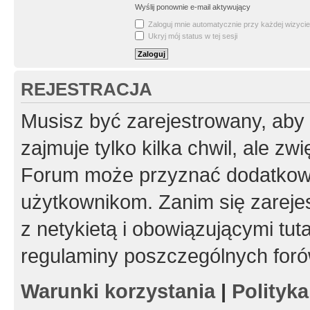
Wyślij ponownie e-mail aktywujący
Zaloguj mnie automatycznie przy każdej wizycie
Ukryj mój status w tej sesji
REJESTRACJA
Musisz być zarejestrowany, aby
zajmuje tylko kilka chwil, ale z
Forum może przyznać dodatkow
użytkownikom. Zanim się zarejes
z netykietą i obowiązującymi tut
regulaminy poszczególnych foró
Warunki korzystania
|
Polityk