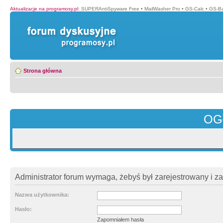
Aktualizacje na programosy.pl
:
SUPERAntiSpyware Free
•
MailWasher Pro
•
GS-Calc
•
GS-B
Strona główna
OG
Administrator forum wymaga, żebyś był zarejestrowany i z
Nazwa użytkownika:
Hasło:
Zapomniałem hasła