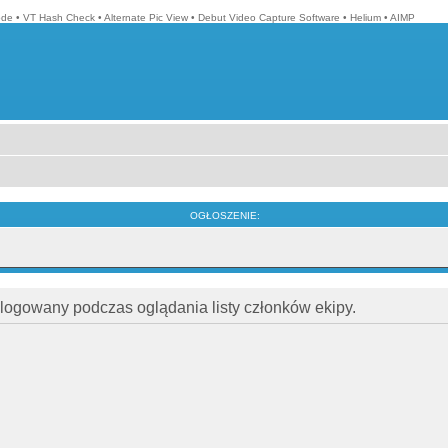
ode
•
VT Hash Check
•
Alternate Pic View
•
Debut Video Capture Software
•
Helium
•
AIMP
OGŁOSZENIE:
alogowany podczas oglądania listy członków ekipy.