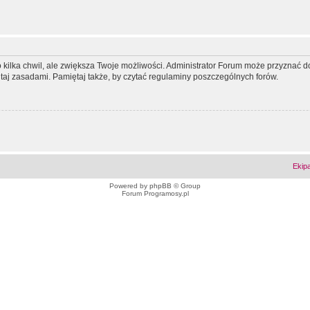
ko kilka chwil, ale zwiększa Twoje możliwości. Administrator Forum może przyzna
tutaj zasadami. Pamiętaj także, by czytać regulaminy poszczególnych forów.
Ekip
Powered by
phpBB
© Group
Forum Programosy.pl