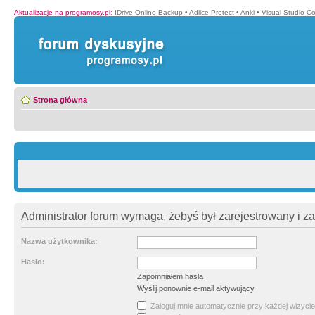
Aktualizacje na programosy.pl
:
IDrive Online Backup
•
Adlice Protect
•
Anki
•
Visual Studio C
Strona główna
Administrator forum wymaga, żebyś był zarejestrowany i z
Nazwa użytkownika:
Hasło:
Zapomniałem hasła
Wyślij ponownie e-mail aktywujący
Zaloguj mnie automatycznie przy każdej wizycie