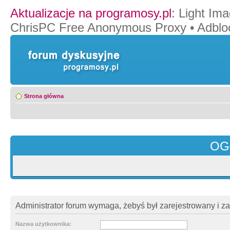
Aktualizacje na programosy.pl
:
Light Ima
ChrisPC Free Anonymous Proxy
•
Adblo
Strona główna
OG
Administrator forum wymaga, żebyś był zarejestrowany i z
Nazwa użytkownika: