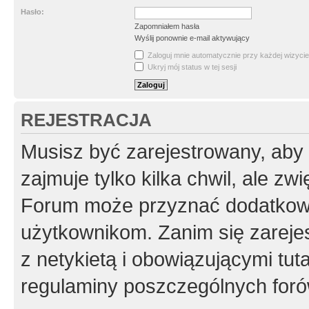
Hasło:
Zapomniałem hasła
Wyślij ponownie e-mail aktywujący
Zaloguj mnie automatycznie przy każdej wizycie
Ukryj mój status w tej sesji
REJESTRACJA
Musisz być zarejestrowany, aby
zajmuje tylko kilka chwil, ale z
Forum może przyznać dodatkow
użytkownikom. Zanim się zarejes
z netykietą i obowiązującymi tut
regulaminy poszczególnych foró