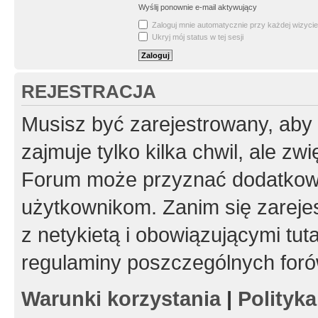
Wyślij ponownie e-mail aktywujący
Zaloguj mnie automatycznie przy każdej wizycie
Ukryj mój status w tej sesji
REJESTRACJA
Musisz być zarejestrowany, aby
zajmuje tylko kilka chwil, ale z
Forum może przyznać dodatkow
użytkownikom. Zanim się zarejes
z netykietą i obowiązującymi tut
regulaminy poszczególnych foró
Warunki korzystania
|
Polityk