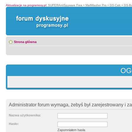
Aktualizacje na programosy.pl
:
SUPERAntiSpyware Free
•
MailWasher Pro
•
GS-Calc
•
GS-B
Strona główna
OG
Administrator forum wymaga, żebyś był zarejestrowany i z
Nazwa użytkownika:
Hasło:
Zapomniałem hasła