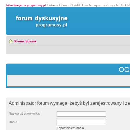
Aktualizacje na programosy.pl
:
Helium
•
Opera
•
ChrisPC Free Anonymous Proxy
•
Adblock P
Strona główna
OG
Administrator forum wymaga, żebyś był zarejestrowany i z
Nazwa użytkownika:
Hasło:
Zapomniałem hasła