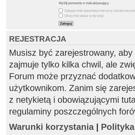
Wyślij ponownie e-mail aktywujący
Zaloguj mnie automatycznie przy każdej wizycie
Ukryj mój status w tej sesji
REJESTRACJA
Musisz być zarejestrowany, aby
zajmuje tylko kilka chwil, ale z
Forum może przyznać dodatkow
użytkownikom. Zanim się zarejes
z netykietą i obowiązującymi tut
regulaminy poszczególnych foró
Warunki korzystania
|
Polityk