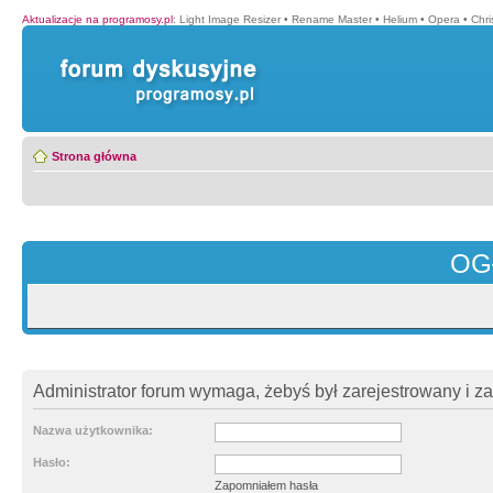
Aktualizacje na programosy.pl
:
Light Image Resizer
•
Rename Master
•
Helium
•
Opera
•
Chr
Strona główna
OG
Administrator forum wymaga, żebyś był zarejestrowany i z
Nazwa użytkownika:
Hasło:
Zapomniałem hasła