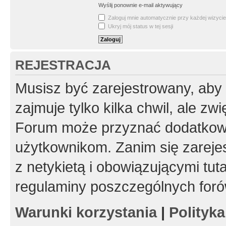
Wyślij ponownie e-mail aktywujący
Zaloguj mnie automatycznie przy każdej wizycie
Ukryj mój status w tej sesji
REJESTRACJA
Musisz być zarejestrowany, aby
zajmuje tylko kilka chwil, ale z
Forum może przyznać dodatkow
użytkownikom. Zanim się zarejes
z netykietą i obowiązującymi tut
regulaminy poszczególnych foró
Warunki korzystania
|
Polityk