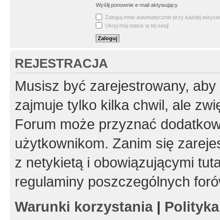
Wyślij ponownie e-mail aktywujący
Zaloguj mnie automatycznie przy każdej wizycie
Ukryj mój status w tej sesji
REJESTRACJA
Musisz być zarejestrowany, aby
zajmuje tylko kilka chwil, ale z
Forum może przyznać dodatkow
użytkownikom. Zanim się zarejes
z netykietą i obowiązującymi tut
regulaminy poszczególnych foró
Warunki korzystania
|
Polityk