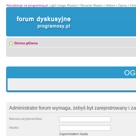
Aktualizacje na programosy.pl
:
Light Image Resizer
•
Rename Master
•
Helium
•
Opera
•
Chr
Strona główna
OG
Administrator forum wymaga, żebyś był zarejestrowany i z
Nazwa użytkownika:
Hasło:
Zapomniałem hasła