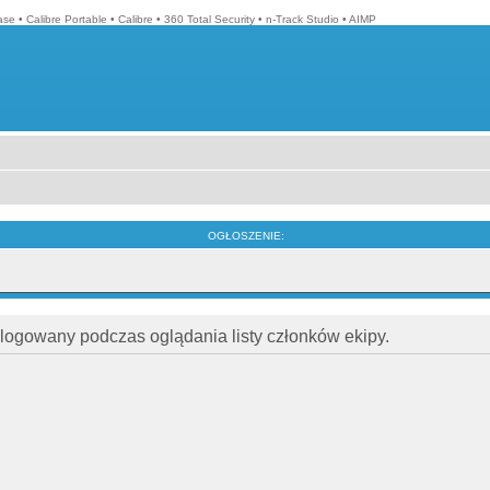
ase
•
Calibre Portable
•
Calibre
•
360 Total Security
•
n-Track Studio
•
AIMP
OGŁOSZENIE:
alogowany podczas oglądania listy członków ekipy.