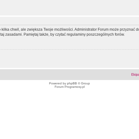
ko kilka chwil, ale zwiększa Twoje możliwości. Administrator Forum może przyzna
tutaj zasadami. Pamiętaj także, by czytać regulaminy poszczególnych forów.
Ekip
Powered by
phpBB
© Group
Forum Programosy.pl