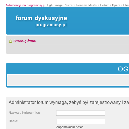
Aktualizacje na programosy.pl
:
Light Image Resizer
•
Rename Master
•
Helium
•
Opera
•
Chr
Strona główna
OG
Administrator forum wymaga, żebyś był zarejestrowany i z
Nazwa użytkownika:
Hasło:
Zapomniałem hasła