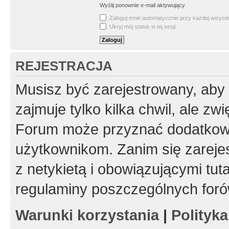
Wyślij ponownie e-mail aktywujący
Zaloguj mnie automatycznie przy każdej wizycie
Ukryj mój status w tej sesji
REJESTRACJA
Musisz być zarejestrowany, aby
zajmuje tylko kilka chwil, ale z
Forum może przyznać dodatkow
użytkownikom. Zanim się zarejes
z netykietą i obowiązującymi tut
regulaminy poszczególnych foró
Warunki korzystania
|
Polityk