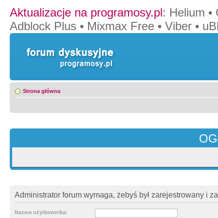
Aktualizacje na programosy.pl
:
Helium
•
Adblock Plus
•
Mixmax Free
•
Viber
•
uB
Strona główna
OG
Administrator forum wymaga, żebyś był zarejestrowany i z
Nazwa użytkownika: