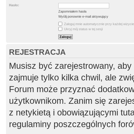
Hasło:
Zapomniałem hasła
Wyślij ponownie e-mail aktywujący
Zaloguj mnie automatycznie przy każdej wizycie
Ukryj mój status w tej sesji
REJESTRACJA
Musisz być zarejestrowany, aby
zajmuje tylko kilka chwil, ale z
Forum może przyznać dodatkow
użytkownikom. Zanim się zarejes
z netykietą i obowiązującymi tut
regulaminy poszczególnych foró