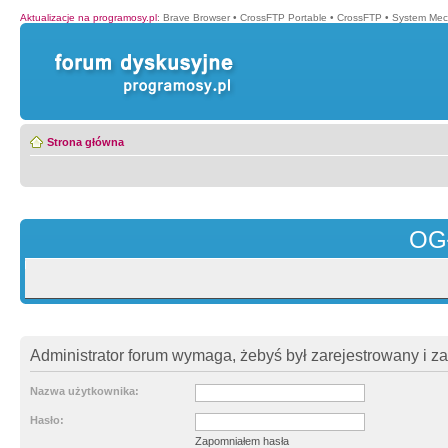
Aktualizacje na programosy.pl
:
Brave Browser
•
CrossFTP Portable
•
CrossFTP
•
System Mec
Strona główna
OG
Administrator forum wymaga, żebyś był zarejestrowany i z
Nazwa użytkownika:
Hasło:
Zapomniałem hasła