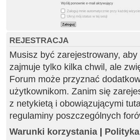
Wyślij ponownie e-mail aktywujący
Zaloguj mnie automatycznie przy każdej wizycie
Ukryj mój status w tej sesji
REJESTRACJA
Musisz być zarejestrowany, aby
zajmuje tylko kilka chwil, ale z
Forum może przyznać dodatkow
użytkownikom. Zanim się zarejes
z netykietą i obowiązującymi tut
regulaminy poszczególnych foró
Warunki korzystania
|
Polityk