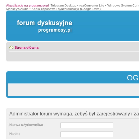
Aktualizacje na programosy.pl
:
Telegram Desktop
•
reaConverter Lite
•
Windows System Cont
Monkey′s Audio
•
Kopia zapasowa i synchronizacja (Google Drive)
Strona główna
OG
Administrator forum wymaga, żebyś był zarejestrowany i z
Nazwa użytkownika:
Hasło: