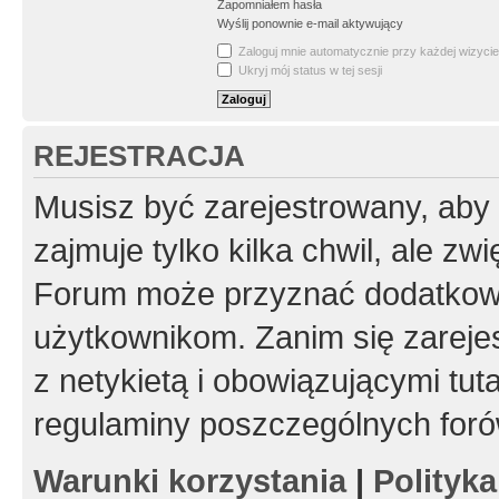
Zapomniałem hasła
Wyślij ponownie e-mail aktywujący
Zaloguj mnie automatycznie przy każdej wizycie
Ukryj mój status w tej sesji
REJESTRACJA
Musisz być zarejestrowany, aby
zajmuje tylko kilka chwil, ale z
Forum może przyznać dodatkow
użytkownikom. Zanim się zarejes
z netykietą i obowiązującymi tut
regulaminy poszczególnych foró
Warunki korzystania
|
Polityk