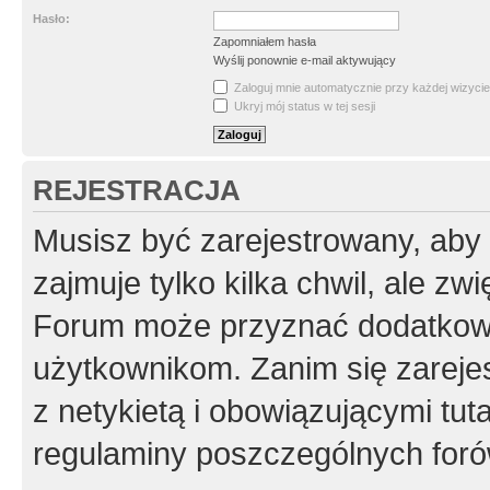
Hasło:
Zapomniałem hasła
Wyślij ponownie e-mail aktywujący
Zaloguj mnie automatycznie przy każdej wizycie
Ukryj mój status w tej sesji
REJESTRACJA
Musisz być zarejestrowany, aby
zajmuje tylko kilka chwil, ale z
Forum może przyznać dodatkow
użytkownikom. Zanim się zarejes
z netykietą i obowiązującymi tut
regulaminy poszczególnych foró