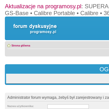
Aktualizacje na programosy.pl
:
SUPERAn
GS-Base
•
Calibre Portable
•
Calibre
•
36
Strona główna
OG
Administrator forum wymaga, żebyś był zarejestrowany i z
Nazwa użytkownika: