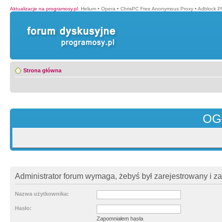
Aktualizacje na programosy.pl
:
Helium
•
Opera
•
ChrisPC Free Anonymous Proxy
•
Adblock P
Strona główna
OG
Administrator forum wymaga, żebyś był zarejestrowany i z
Nazwa użytkownika:
Hasło:
Zapomniałem hasła