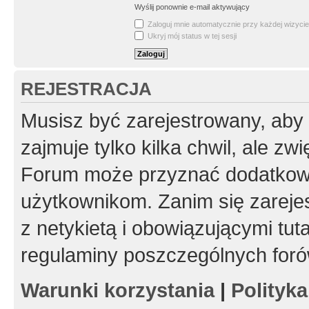
Wyślij ponownie e-mail aktywujący
Zaloguj mnie automatycznie przy każdej wizycie
Ukryj mój status w tej sesji
REJESTRACJA
Musisz być zarejestrowany, aby
zajmuje tylko kilka chwil, ale z
Forum może przyznać dodatkow
użytkownikom. Zanim się zarejes
z netykietą i obowiązującymi tut
regulaminy poszczególnych foró
Warunki korzystania
|
Polityk