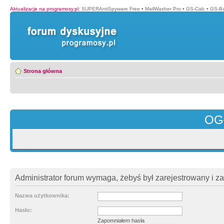
Aktualizacje na programosy.pl
:
SUPERAntiSpyware Free
•
MailWasher Pro
•
GS-Calc
•
GS-B
Strona główna
OG
Administrator forum wymaga, żebyś był zarejestrowany i z
Nazwa użytkownika:
Hasło:
Zapomniałem hasła