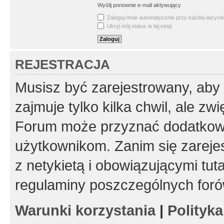
Wyślij ponownie e-mail aktywujący
Zaloguj mnie automatycznie przy każdej wizycie
Ukryj mój status w tej sesji
REJESTRACJA
Musisz być zarejestrowany, aby
zajmuje tylko kilka chwil, ale z
Forum może przyznać dodatkow
użytkownikom. Zanim się zarejes
z netykietą i obowiązującymi tut
regulaminy poszczególnych foró
Warunki korzystania
|
Polityk