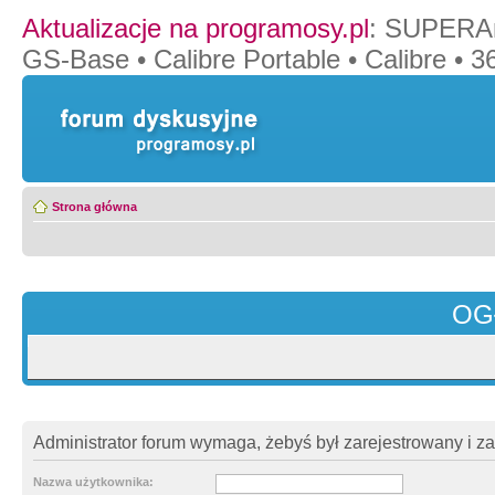
Aktualizacje na programosy.pl
:
SUPERAn
GS-Base
•
Calibre Portable
•
Calibre
•
36
Strona główna
OG
Administrator forum wymaga, żebyś był zarejestrowany i z
Nazwa użytkownika: