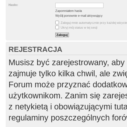
Hasło:
Zapomniałem hasła
Wyślij ponownie e-mail aktywujący
Zaloguj mnie automatycznie przy każdej wizycie
Ukryj mój status w tej sesji
REJESTRACJA
Musisz być zarejestrowany, aby
zajmuje tylko kilka chwil, ale z
Forum może przyznać dodatkow
użytkownikom. Zanim się zarejes
z netykietą i obowiązującymi tut
regulaminy poszczególnych foró