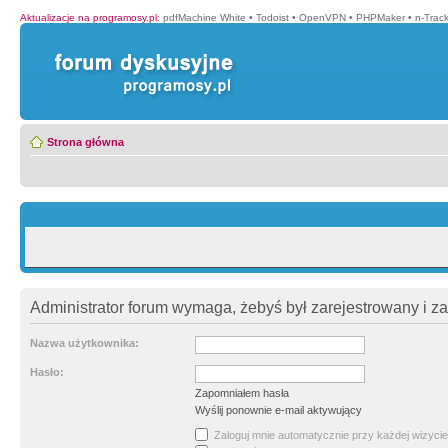
Aktualizacje na programosy.pl
:
pdfMachine White
•
Todoist
•
OpenVPN
•
PHPMaker
•
n-Trac
Strona główna
Administrator forum wymaga, żebyś był zarejestrowany i z
Nazwa użytkownika:
Hasło:
Zapomniałem hasła
Wyślij ponownie e-mail aktywujący
Zaloguj mnie automatycznie przy każdej wizycie