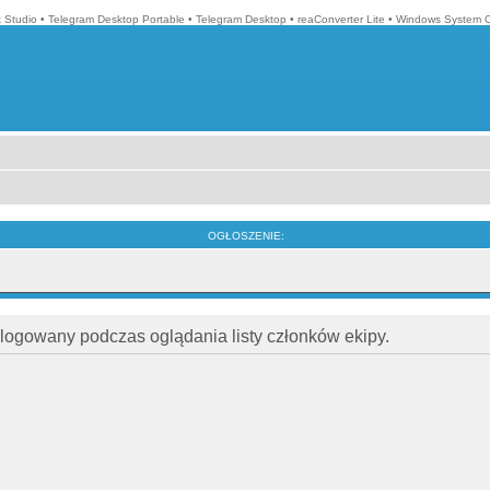
k Studio
•
Telegram Desktop Portable
•
Telegram Desktop
•
reaConverter Lite
•
Windows System C
OGŁOSZENIE:
alogowany podczas oglądania listy członków ekipy.