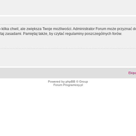
ko kilka chwil, ale zwiększa Twoje możliwości. Administrator Forum może przyzna
tutaj zasadami. Pamiętaj także, by czytać regulaminy poszczególnych forów.
Ekip
Powered by
phpBB
© Group
Forum Programosy.pl