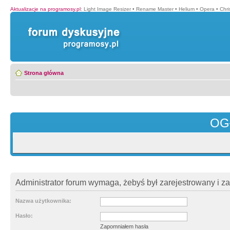
Aktualizacje na programosy.pl
:
Light Image Resizer
•
Rename Master
•
Helium
•
Opera
•
Chr
Strona główna
OG
Administrator forum wymaga, żebyś był zarejestrowany i z
Nazwa użytkownika:
Hasło:
Zapomniałem hasła