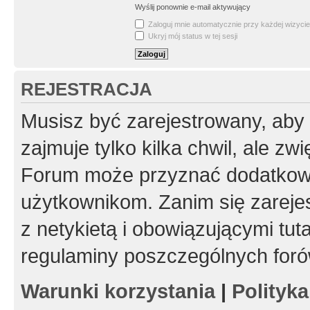
Wyślij ponownie e-mail aktywujący
Zaloguj mnie automatycznie przy każdej wizycie
Ukryj mój status w tej sesji
REJESTRACJA
Musisz być zarejestrowany, aby
zajmuje tylko kilka chwil, ale z
Forum może przyznać dodatkow
użytkownikom. Zanim się zarejes
z netykietą i obowiązującymi tut
regulaminy poszczególnych foró
Warunki korzystania
|
Polityk