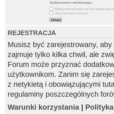
Wyślij ponownie e-mail aktywujący
Zaloguj mnie automatycznie przy każdej wizycie
Ukryj mój status w tej sesji
REJESTRACJA
Musisz być zarejestrowany, aby
zajmuje tylko kilka chwil, ale z
Forum może przyznać dodatkow
użytkownikom. Zanim się zarejes
z netykietą i obowiązującymi tut
regulaminy poszczególnych foró
Warunki korzystania
|
Polityk