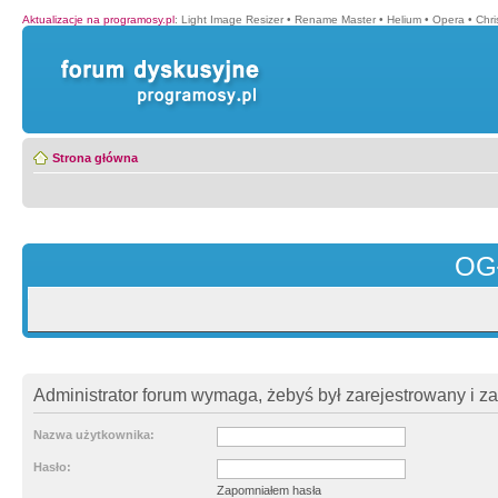
Aktualizacje na programosy.pl
:
Light Image Resizer
•
Rename Master
•
Helium
•
Opera
•
Chr
Strona główna
OG
Administrator forum wymaga, żebyś był zarejestrowany i z
Nazwa użytkownika:
Hasło:
Zapomniałem hasła