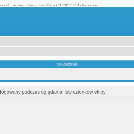
lus
•
Mixmax Free
•
Viber
•
uBlock Origin
•
TARGET 3001!
•
Honeycam
OGŁOSZENIE:
alogowany podczas oglądania listy członków ekipy.