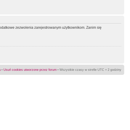
ć dodatkowe zezwolenia zarejestrowanym użytkownikom. Zanim się
a
•
Usuń cookies utworzone przez forum
• Wszystkie czasy w strefie UTC + 2 godziny