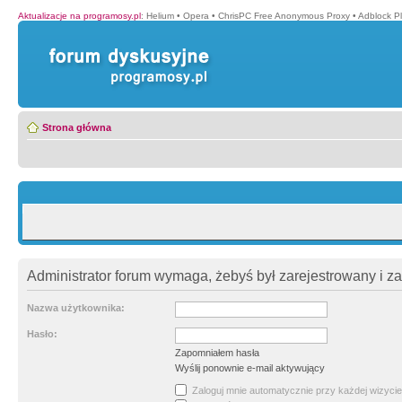
Aktualizacje na programosy.pl
:
Helium
•
Opera
•
ChrisPC Free Anonymous Proxy
•
Adblock P
Strona główna
Administrator forum wymaga, żebyś był zarejestrowany i z
Nazwa użytkownika:
Hasło:
Zapomniałem hasła
Wyślij ponownie e-mail aktywujący
Zaloguj mnie automatycznie przy każdej wizycie