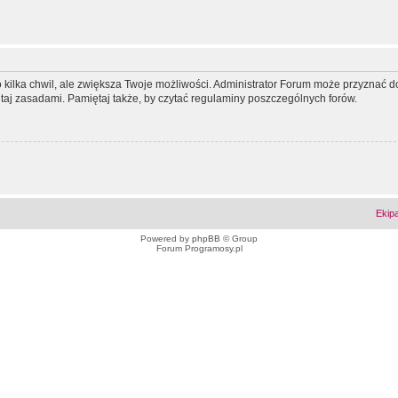
ko kilka chwil, ale zwiększa Twoje możliwości. Administrator Forum może przyzna
tutaj zasadami. Pamiętaj także, by czytać regulaminy poszczególnych forów.
Ekip
Powered by
phpBB
© Group
Forum Programosy.pl