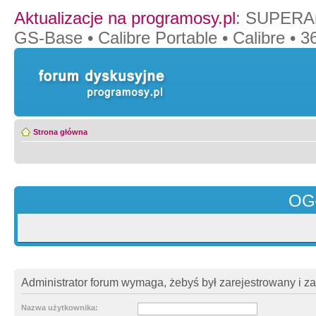
Aktualizacje na programosy.pl
:
SUPERAn
GS-Base
•
Calibre Portable
•
Calibre
•
36
Strona główna
OG
Administrator forum wymaga, żebyś był zarejestrowany i z
Nazwa użytkownika: