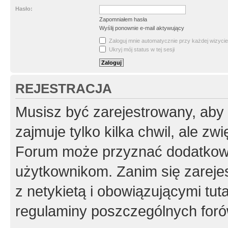
Hasło:
Zapomniałem hasła
Wyślij ponownie e-mail aktywujący
Zaloguj mnie automatycznie przy każdej wizycie
Ukryj mój status w tej sesji
REJESTRACJA
Musisz być zarejestrowany, aby
zajmuje tylko kilka chwil, ale z
Forum może przyznać dodatkow
użytkownikom. Zanim się zarejes
z netykietą i obowiązującymi tut
regulaminy poszczególnych foró