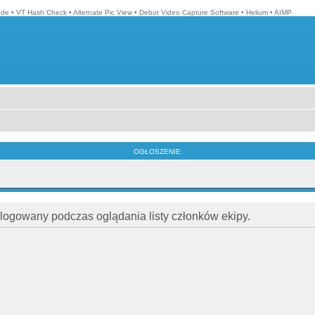
ode
•
VT Hash Check
•
Alternate Pic View
•
Debut Video Capture Software
•
Helium
•
AIMP
OGŁOSZENIE:
alogowany podczas oglądania listy członków ekipy.