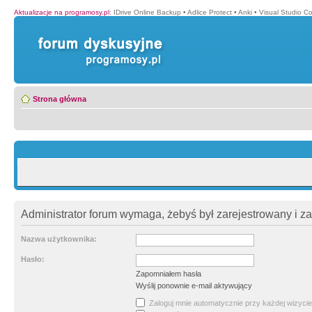
Aktualizacje na programosy.pl
:
IDrive Online Backup
•
Adlice Protect
•
Anki
•
Visual Studio C
Strona główna
Administrator forum wymaga, żebyś był zarejestrowany i z
Nazwa użytkownika:
Hasło:
Zapomniałem hasła
Wyślij ponownie e-mail aktywujący
Zaloguj mnie automatycznie przy każdej wizycie