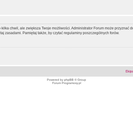
ko kilka chwil, ale zwiększa Twoje możliwości. Administrator Forum może przyzna
tutaj zasadami. Pamiętaj także, by czytać regulaminy poszczególnych forów.
Ekip
Powered by
phpBB
© Group
Forum Programosy.pl