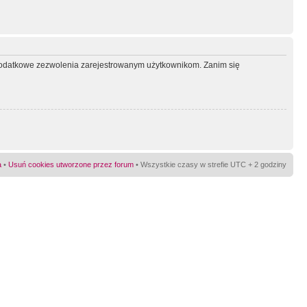
ć dodatkowe zezwolenia zarejestrowanym użytkownikom. Zanim się
a
•
Usuń cookies utworzone przez forum
• Wszystkie czasy w strefie UTC + 2 godziny