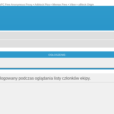
isPC Free Anonymous Proxy
•
Adblock Plus
•
Mixmax Free
•
Viber
•
uBlock Origin
OGŁOSZENIE:
alogowany podczas oglądania listy członków ekipy.