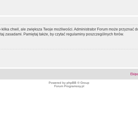
ko kilka chwil, ale zwiększa Twoje możliwości. Administrator Forum może przyzna
tutaj zasadami. Pamiętaj także, by czytać regulaminy poszczególnych forów.
Ekip
Powered by
phpBB
© Group
Forum Programosy.pl