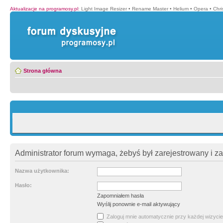
Aktualizacje na programosy.pl
:
Light Image Resizer
•
Rename Master
•
Helium
•
Opera
•
Chr
Strona główna
Administrator forum wymaga, żebyś był zarejestrowany i z
Nazwa użytkownika:
Hasło:
Zapomniałem hasła
Wyślij ponownie e-mail aktywujący
Zaloguj mnie automatycznie przy każdej wizycie