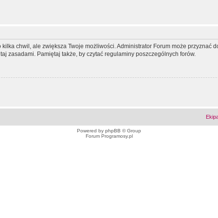
ko kilka chwil, ale zwiększa Twoje możliwości. Administrator Forum może przyzna
tutaj zasadami. Pamiętaj także, by czytać regulaminy poszczególnych forów.
Ekip
Powered by
phpBB
© Group
Forum Programosy.pl