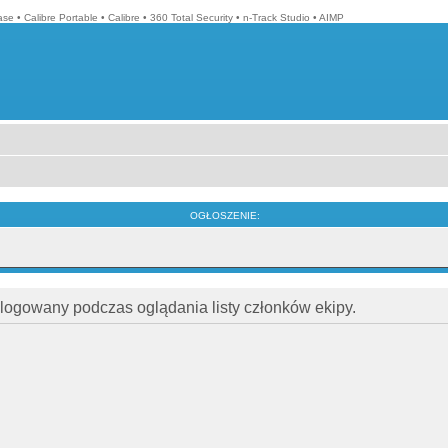
ase
•
Calibre Portable
•
Calibre
•
360 Total Security
•
n-Track Studio
•
AIMP
OGŁOSZENIE:
alogowany podczas oglądania listy członków ekipy.