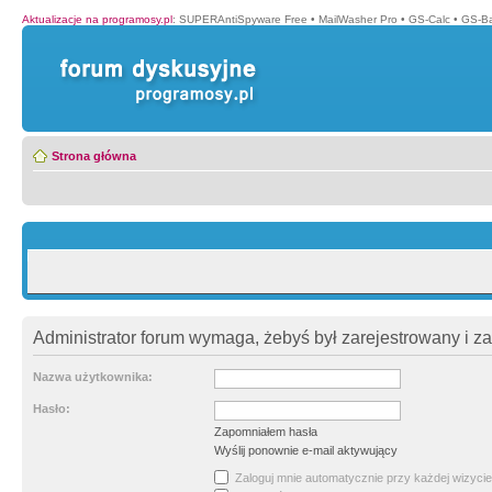
Aktualizacje na programosy.pl
:
SUPERAntiSpyware Free
•
MailWasher Pro
•
GS-Calc
•
GS-B
Strona główna
Administrator forum wymaga, żebyś był zarejestrowany i z
Nazwa użytkownika:
Hasło:
Zapomniałem hasła
Wyślij ponownie e-mail aktywujący
Zaloguj mnie automatycznie przy każdej wizycie