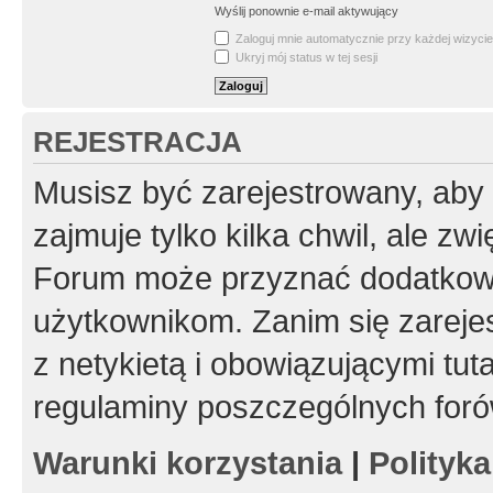
Wyślij ponownie e-mail aktywujący
Zaloguj mnie automatycznie przy każdej wizycie
Ukryj mój status w tej sesji
REJESTRACJA
Musisz być zarejestrowany, aby
zajmuje tylko kilka chwil, ale z
Forum może przyznać dodatkow
użytkownikom. Zanim się zarejes
z netykietą i obowiązującymi tut
regulaminy poszczególnych foró
Warunki korzystania
|
Polityk