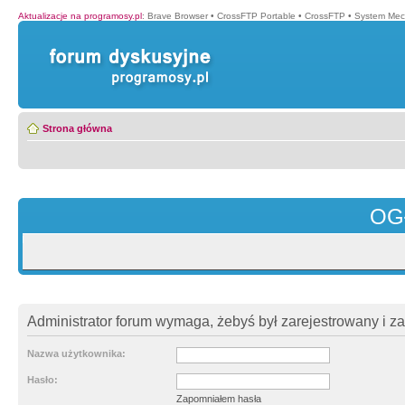
Aktualizacje na programosy.pl
:
Brave Browser
•
CrossFTP Portable
•
CrossFTP
•
System Mec
Strona główna
OG
Administrator forum wymaga, żebyś był zarejestrowany i z
Nazwa użytkownika:
Hasło:
Zapomniałem hasła