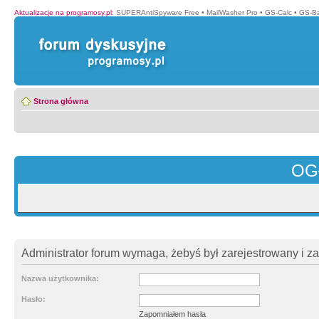
Aktualizacje na programosy.pl
:
SUPERAntiSpyware Free
•
MailWasher Pro
•
GS-Calc
•
GS-B
Strona główna
OG
Administrator forum wymaga, żebyś był zarejestrowany i z
Nazwa użytkownika:
Hasło:
Zapomniałem hasła