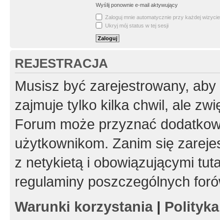
Wyślij ponownie e-mail aktywujący
Zaloguj mnie automatycznie przy każdej wizycie
Ukryj mój status w tej sesji
REJESTRACJA
Musisz być zarejestrowany, aby
zajmuje tylko kilka chwil, ale z
Forum może przyznać dodatkow
użytkownikom. Zanim się zarejes
z netykietą i obowiązującymi tut
regulaminy poszczególnych foró
Warunki korzystania
|
Polityk