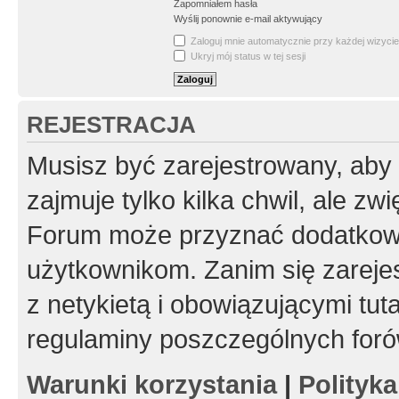
Zapomniałem hasła
Wyślij ponownie e-mail aktywujący
Zaloguj mnie automatycznie przy każdej wizycie
Ukryj mój status w tej sesji
REJESTRACJA
Musisz być zarejestrowany, aby
zajmuje tylko kilka chwil, ale z
Forum może przyznać dodatkow
użytkownikom. Zanim się zarejes
z netykietą i obowiązującymi tut
regulaminy poszczególnych foró
Warunki korzystania
|
Polityk