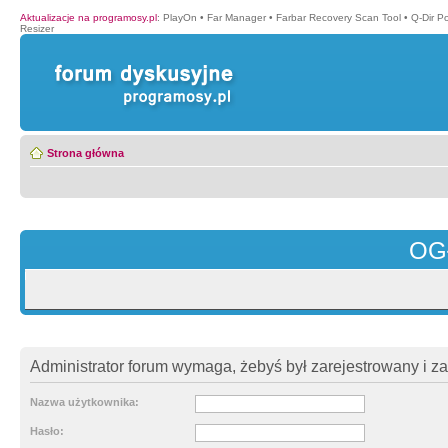
Aktualizacje na programosy.pl
:
PlayOn
•
Far Manager
•
Farbar Recovery Scan Tool
•
Q-Dir P
Resizer
Strona główna
OG
Administrator forum wymaga, żebyś był zarejestrowany i z
Nazwa użytkownika:
Hasło: