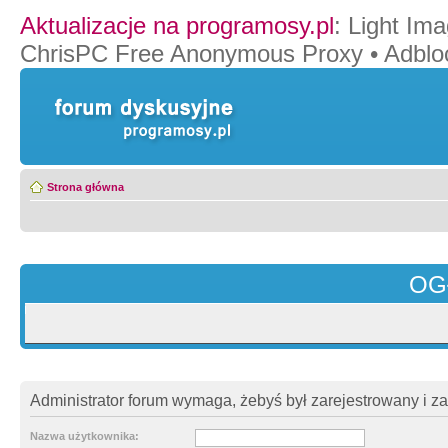
Aktualizacje na programosy.pl
:
Light Ima
ChrisPC Free Anonymous Proxy
•
Adblo
Strona główna
OG
Administrator forum wymaga, żebyś był zarejestrowany i z
Nazwa użytkownika: