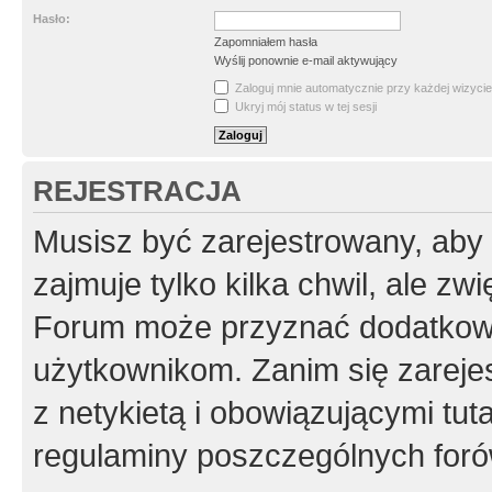
Hasło:
Zapomniałem hasła
Wyślij ponownie e-mail aktywujący
Zaloguj mnie automatycznie przy każdej wizycie
Ukryj mój status w tej sesji
REJESTRACJA
Musisz być zarejestrowany, aby
zajmuje tylko kilka chwil, ale z
Forum może przyznać dodatkow
użytkownikom. Zanim się zarejes
z netykietą i obowiązującymi tut
regulaminy poszczególnych foró