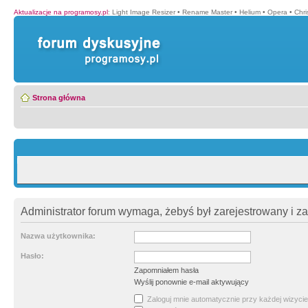
Aktualizacje na programosy.pl
:
Light Image Resizer
•
Rename Master
•
Helium
•
Opera
•
Chr
Strona główna
Administrator forum wymaga, żebyś był zarejestrowany i z
Nazwa użytkownika:
Hasło:
Zapomniałem hasła
Wyślij ponownie e-mail aktywujący
Zaloguj mnie automatycznie przy każdej wizycie