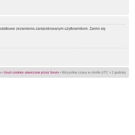
ć dodatkowe zezwolenia zarejestrowanym użytkownikom. Zanim się
a
•
Usuń cookies utworzone przez forum
• Wszystkie czasy w strefie UTC + 2 godziny