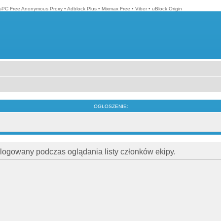
isPC Free Anonymous Proxy
•
Adblock Plus
•
Mixmax Free
•
Viber
•
uBlock Origin
OGŁOSZENIE:
alogowany podczas oglądania listy członków ekipy.