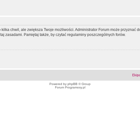
ko kilka chwil, ale zwiększa Twoje możliwości. Administrator Forum może przyzna
tutaj zasadami. Pamiętaj także, by czytać regulaminy poszczególnych forów.
Ekip
Powered by
phpBB
© Group
Forum Programosy.pl