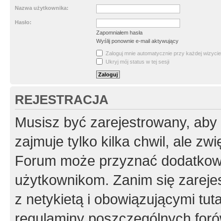
Nazwa użytkownika:
Hasło:
Zapomniałem hasła
Wyślij ponownie e-mail aktywujący
Zaloguj mnie automatycznie przy każdej wizycie
Ukryj mój status w tej sesji
REJESTRACJA
Musisz być zarejestrowany, aby
zajmuje tylko kilka chwil, ale z
Forum może przyznać dodatkow
użytkownikom. Zanim się zarejes
z netykietą i obowiązującymi tut
regulaminy poszczególnych foró