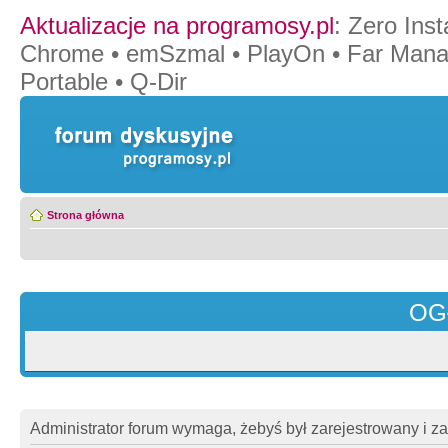
Aktualizacje na programosy.pl
:
Zero Insta
Chrome
•
emSzmal
•
PlayOn
•
Far Mana
Portable
•
Q-Dir
Strona główna
OG
Administrator forum wymaga, żebyś był zarejestrowany i z