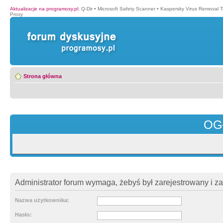
Aktualizacje na programosy.pl
:
Q-Dir
•
Microsoft Safety Scanner
•
Kaspersky Virus Removal T
Proxy
Strona główna
OG
Administrator forum wymaga, żebyś był zarejestrowany i z
Nazwa użytkownika:
Hasło: