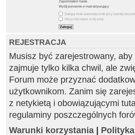
Zapomniałem hasła
Wyślij ponownie e-mail aktywujący
Zaloguj mnie automatycznie przy każdej wizycie
Ukryj mój status w tej sesji
REJESTRACJA
Musisz być zarejestrowany, aby
zajmuje tylko kilka chwil, ale z
Forum może przyznać dodatkow
użytkownikom. Zanim się zarejes
z netykietą i obowiązującymi tut
regulaminy poszczególnych foró
Warunki korzystania
|
Polityk