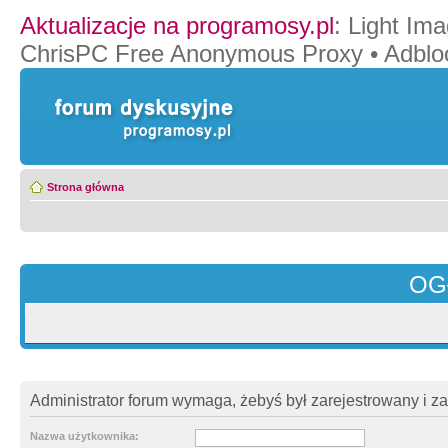
Aktualizacje na programosy.pl
:
Light Ima
ChrisPC Free Anonymous Proxy
•
Adblo
Strona główna
OG
Administrator forum wymaga, żebyś był zarejestrowany i z
Nazwa użytkownika: