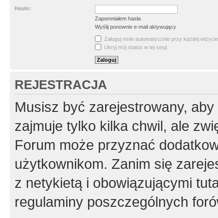
Hasło:
Zapomniałem hasła
Wyślij ponownie e-mail aktywujący
Zaloguj mnie automatycznie przy każdej wizycie
Ukryj mój status w tej sesji
REJESTRACJA
Musisz być zarejestrowany, aby
zajmuje tylko kilka chwil, ale z
Forum może przyznać dodatkow
użytkownikom. Zanim się zarejes
z netykietą i obowiązującymi tut
regulaminy poszczególnych foró