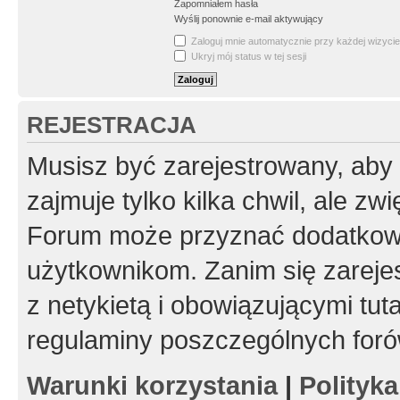
Zapomniałem hasła
Wyślij ponownie e-mail aktywujący
Zaloguj mnie automatycznie przy każdej wizycie
Ukryj mój status w tej sesji
REJESTRACJA
Musisz być zarejestrowany, aby
zajmuje tylko kilka chwil, ale z
Forum może przyznać dodatkow
użytkownikom. Zanim się zarejes
z netykietą i obowiązującymi tut
regulaminy poszczególnych foró
Warunki korzystania
|
Polityk