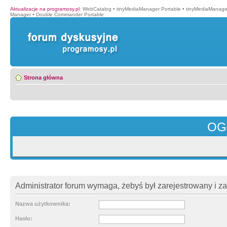
Aktualizacje na programosy.pl
:
WebCatalog
•
tinyMediaManager Portable
•
tinyMediaManage
Manager
•
Double Commander Portable
Strona główna
OG
Administrator forum wymaga, żebyś był zarejestrowany i z
Nazwa użytkownika:
Hasło: