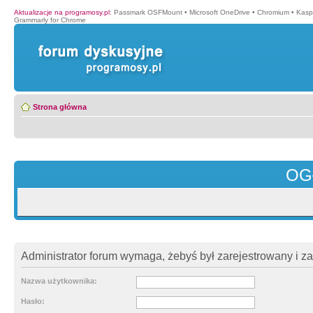
Aktualizacje na programosy.pl
:
Passmark OSFMount
•
Microsoft OneDrive
•
Chromium
•
Kasp
Grammarly for Chrome
Strona główna
OG
Administrator forum wymaga, żebyś był zarejestrowany i z
Nazwa użytkownika:
Hasło: