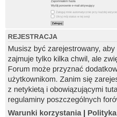
Zapomniałem hasła
Wyślij ponownie e-mail aktywujący
Zaloguj mnie automatycznie przy każdej wizycie
Ukryj mój status w tej sesji
REJESTRACJA
Musisz być zarejestrowany, aby
zajmuje tylko kilka chwil, ale z
Forum może przyznać dodatkow
użytkownikom. Zanim się zarejes
z netykietą i obowiązującymi tut
regulaminy poszczególnych foró
Warunki korzystania
|
Polityk