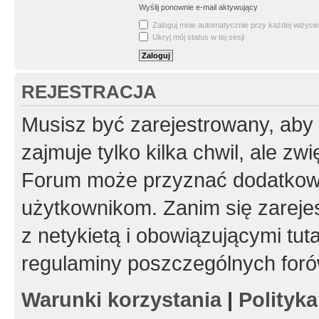
Wyślij ponownie e-mail aktywujący
Zaloguj mnie automatycznie przy każdej wizycie
Ukryj mój status w tej sesji
REJESTRACJA
Musisz być zarejestrowany, aby
zajmuje tylko kilka chwil, ale z
Forum może przyznać dodatkow
użytkownikom. Zanim się zarejes
z netykietą i obowiązującymi tut
regulaminy poszczególnych foró
Warunki korzystania
|
Polityk