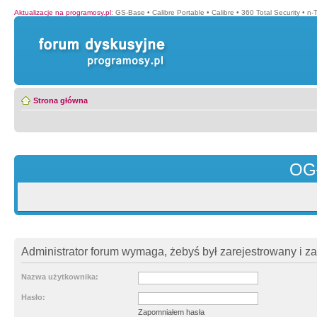
Aktualizacje na programosy.pl
:
GS-Base
•
Calibre Portable
•
Calibre
•
360 Total Security
•
n-
Strona główna
OG
Administrator forum wymaga, żebyś był zarejestrowany i z
Nazwa użytkownika:
Hasło:
Zapomniałem hasła