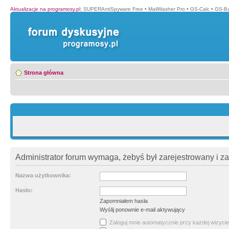
Aktualizacje na programosy.pl
:
SUPERAntiSpyware Free
•
MailWasher Pro
•
GS-Calc
•
GS-B
Strona główna
Administrator forum wymaga, żebyś był zarejestrowany i z
Nazwa użytkownika:
Hasło:
Zapomniałem hasła
Wyślij ponownie e-mail aktywujący
Zaloguj mnie automatycznie przy każdej wizycie