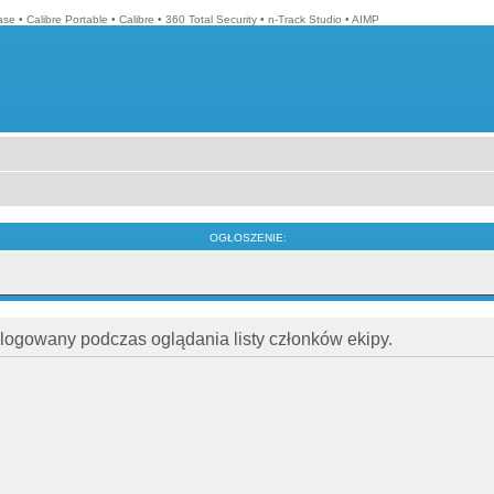
ase
•
Calibre Portable
•
Calibre
•
360 Total Security
•
n-Track Studio
•
AIMP
OGŁOSZENIE:
alogowany podczas oglądania listy członków ekipy.