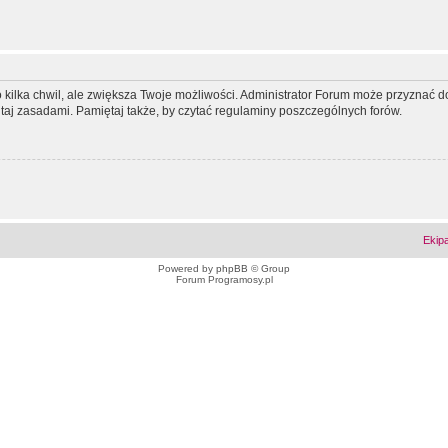
ko kilka chwil, ale zwiększa Twoje możliwości. Administrator Forum może przyzna
tutaj zasadami. Pamiętaj także, by czytać regulaminy poszczególnych forów.
Ekip
Powered by
phpBB
© Group
Forum Programosy.pl