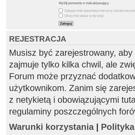
Wyślij ponownie e-mail aktywujący
Zaloguj mnie automatycznie przy każdej wizycie
Ukryj mój status w tej sesji
REJESTRACJA
Musisz być zarejestrowany, aby
zajmuje tylko kilka chwil, ale z
Forum może przyznać dodatkow
użytkownikom. Zanim się zarejes
z netykietą i obowiązującymi tut
regulaminy poszczególnych foró
Warunki korzystania
|
Polityk