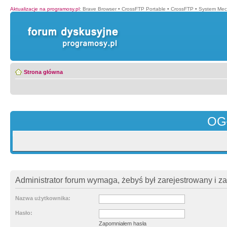
Aktualizacje na programosy.pl
:
Brave Browser
•
CrossFTP Portable
•
CrossFTP
•
System Mec
Strona główna
OG
Administrator forum wymaga, żebyś był zarejestrowany i z
Nazwa użytkownika:
Hasło:
Zapomniałem hasła