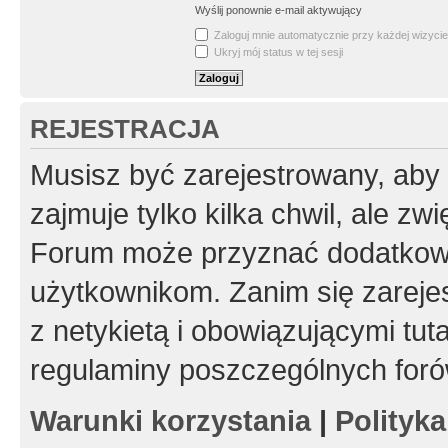
Wyślij ponownie e-mail aktywujący
Zaloguj mnie automatycznie przy każdej wizycie
Ukryj mój status w tej sesji
REJESTRACJA
Musisz być zarejestrowany, aby
zajmuje tylko kilka chwil, ale z
Forum może przyznać dodatkow
użytkownikom. Zanim się zarejes
z netykietą i obowiązującymi tut
regulaminy poszczególnych foró
Warunki korzystania
|
Polityk