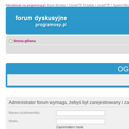
Aktualizacje na programosy.pl
:
Brave Browser
•
CrossFTP Portable
•
CrossFTP
•
System Mec
Strona główna
OG
Administrator forum wymaga, żebyś był zarejestrowany i z
Nazwa użytkownika:
Hasło:
Zapomniałem hasła