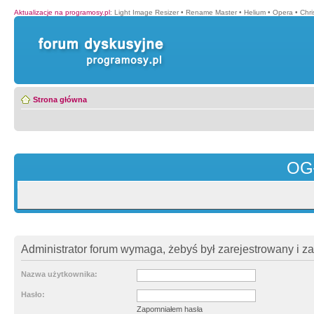
Aktualizacje na programosy.pl
:
Light Image Resizer
•
Rename Master
•
Helium
•
Opera
•
Chr
Strona główna
OG
Administrator forum wymaga, żebyś był zarejestrowany i z
Nazwa użytkownika:
Hasło:
Zapomniałem hasła