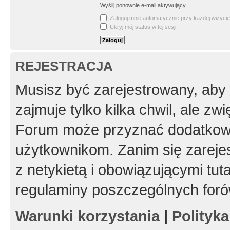
Wyślij ponownie e-mail aktywujący
Zaloguj mnie automatycznie przy każdej wizycie
Ukryj mój status w tej sesji
REJESTRACJA
Musisz być zarejestrowany, aby
zajmuje tylko kilka chwil, ale z
Forum może przyznać dodatkow
użytkownikom. Zanim się zarejes
z netykietą i obowiązującymi tut
regulaminy poszczególnych foró
Warunki korzystania
|
Polityk