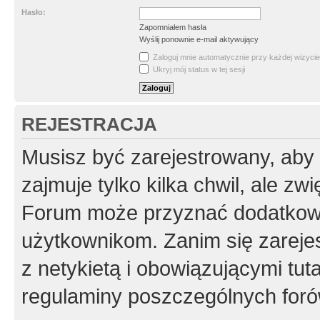
Hasło:
Zapomniałem hasła
Wyślij ponownie e-mail aktywujący
Zaloguj mnie automatycznie przy każdej wizycie
Ukryj mój status w tej sesji
REJESTRACJA
Musisz być zarejestrowany, aby
zajmuje tylko kilka chwil, ale z
Forum może przyznać dodatkow
użytkownikom. Zanim się zarejes
z netykietą i obowiązującymi tut
regulaminy poszczególnych foró