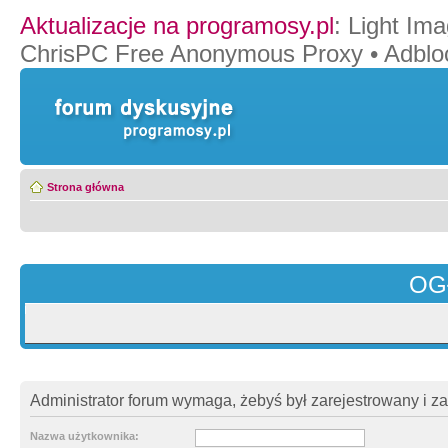
Aktualizacje na programosy.pl
:
Light Ima
ChrisPC Free Anonymous Proxy
•
Adblo
Strona główna
OG
Administrator forum wymaga, żebyś był zarejestrowany i z
Nazwa użytkownika: