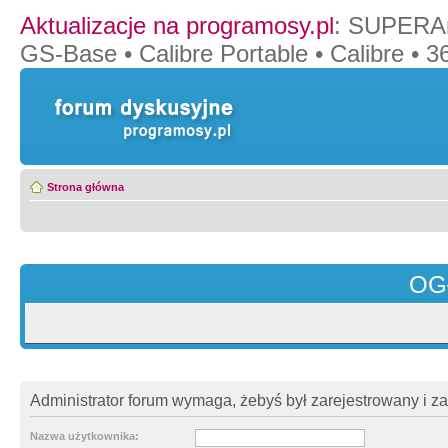
Aktualizacje na programosy.pl
:
SUPERAn
GS-Base
•
Calibre Portable
•
Calibre
•
36
Strona główna
OG
Administrator forum wymaga, żebyś był zarejestrowany i z
Nazwa użytkownika: