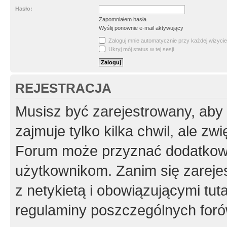
Hasło:
Zapomniałem hasła
Wyślij ponownie e-mail aktywujący
Zaloguj mnie automatycznie przy każdej wizycie
Ukryj mój status w tej sesji
REJESTRACJA
Musisz być zarejestrowany, aby
zajmuje tylko kilka chwil, ale z
Forum może przyznać dodatkow
użytkownikom. Zanim się zarejes
z netykietą i obowiązującymi tut
regulaminy poszczególnych foró